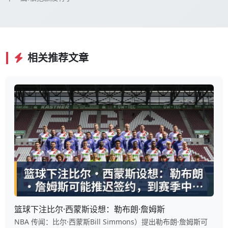
相关推荐文章
篮球下注比尔·西蒙斯设想：勒布朗·詹姆斯
NBA 传闻：比尔·西蒙斯Bill Simmons）提出勒布朗·詹姆斯可