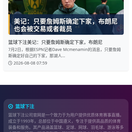
篮球下注美记：只要詹姆斯确定下家，布朗尼
7月2日，根据ESPN记者Dave Mcmenamin的消息，只要詹姆
斯确定好自己的下家，那湖人…
2026-08-08 07:59
篮球下注
篮球下注公司官网是一个致力于为用户提供优质体育赛事直播。
成立于1993年，总部位于中国遵义，专注于提供高品质的体育
装备和服务。其产品涵盖篮球、足球、网球、羽毛球、游泳等多