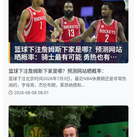
篮球下注詹姆斯下家是哪？预测网站晒概率：
篮球下注北京时间2026年7月3日，最近NBA休赛期还是非常热
闹的，字母哥，杰伦布朗，莱昂纳德和…
2026-08-08 08:01