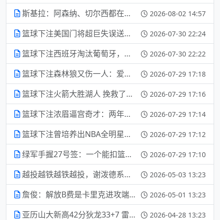
斯基拉：阿森纳、切尔西都在关注小蜜蜂前锋蒂亚戈
2026-08-02 14:57
篮球下注美国门将超巨失误送礼！德凯特拉雷断球助攻，范纳肯笑纳空门
2026-07-30 22:24
篮球下注西班牙淘汰葡萄牙，巴萨官推发文祝贺球员：费兰为制胜球送助攻
2026-07-30 22:22
篮球下注森林狼又伤一人：爱德华兹落地左膝过度伸展受伤 被队友搀扶离场
2026-07-29 17:18
篮球下注火箭大胜湖人 挽救了一个赛点 乌度卡做了哪些调整效果显著
2026-07-29 17:16
篮球下注浓眉逼宫奇才：两年不夺冠就分手？
2026-07-29 17:14
篮球下注曾培养出NBA全明星！CBA又一顶级伯乐 让废塔变单场6帽神塔
2026-07-29 17:12
绿军手握27号签：一个能扣篮能三分的侧翼浮现
2026-07-29 17:10
越投越铁越铁越投，谢泼德系列场均12.2分1板4.7助攻，命中率30.7%
2026-05-03 13:23
詹俊：解放B费是卡里克进攻端最成功调整；卡塞米罗攻守俱佳
2026-05-01 13:23
亚历山大新高42分狄龙33+7 雷霆客场轻取太阳
2026-04-28 13:23