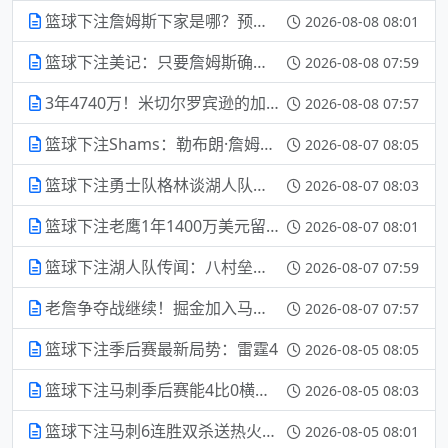
篮球下注詹姆斯下家是哪？预测网站晒概率：骑士最有可能 勇热也有机会
2026-08-08 08:01
篮球下注美记：只要詹姆斯确定下家，布朗尼也会被交易或者裁员
2026-08-08 07:59
3年4740万！米切尔罗宾逊的加盟，能给凯尔特人带来什么？
2026-08-08 07:57
篮球下注Shams：勒布朗·詹姆斯目前并不急于做出决定，也没有设定时间表
2026-08-07 08:05
篮球下注勇士队格林谈湖人队里夫斯顶薪：不能表现挣扎，否则骂得体无完肤
2026-08-07 08:03
篮球下注老鹰1年1400万美元留住澳洲中锋，他们也是付出了不小的代价？
2026-08-07 08:01
篮球下注湖人队传闻：八村垒续约悬而未决，引发外界对其可能被交易的猜测
2026-08-07 07:59
老詹争夺战继续！掘金加入马刺退出 高管：去丹佛搭档那人就对了
2026-08-07 07:57
篮球下注季后赛最新局势：雷霆4
2026-08-05 08:05
篮球下注马刺季后赛能4比0横扫开拓者？别想了，开拓者也不是好惹的！
2026-08-05 08:03
篮球下注马刺6连胜双杀送热火5连败 文班26+14+5帽创历史第二人纪录
2026-08-05 08:01