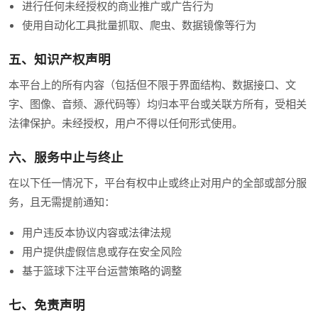
进行任何未经授权的商业推广或广告行为
使用自动化工具批量抓取、爬虫、数据镜像等行为
五、知识产权声明
本平台上的所有内容（包括但不限于界面结构、数据接口、文
字、图像、音频、源代码等）均归本平台或关联方所有，受相关
法律保护。未经授权，用户不得以任何形式使用。
六、服务中止与终止
在以下任一情况下，平台有权中止或终止对用户的全部或部分服
务，且无需提前通知：
用户违反本协议内容或法律法规
用户提供虚假信息或存在安全风险
基于篮球下注平台运营策略的调整
七、免责声明