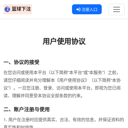
注册入口
用户使用协议
一、协议的接受
在您访问或使用本平台（以下简称“本平台”或“本服务”）之前，
请您仔细阅读并充分理解本《用户使用协议》（以下简称“本协
议”）。一旦您注册、登录、访问或使用本平台，即视为您已阅
读、理解并同意受本协议全部条款的约束。
二、账户注册与使用
1. 用户在注册时应提供真实、合法、有效的信息，并保证资料的
真实性和时效性。